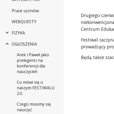
Prace uczniów
Drugiego czerw
WEBQUESTY
niekonwencjona
Centrum Edukacj
FIZYKA
Festiwal zaczyna
OGŁOSZENIA
prowadzący proj
Arek i Paweł jako
Będą także szac
prelegenci na
konferencji dla
nauczycieli
Co mówi się o
naszym FESTIWALU
2.0
Czego musimy się
nauczyć