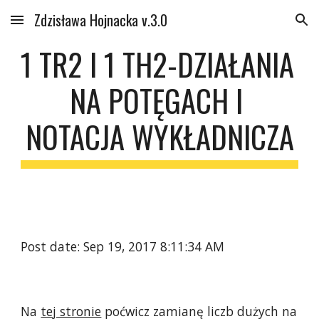
Zdzisława Hojnacka v.3.0
Skip to main content
Skip to navigation
1 TR2 I 1 TH2-DZIAŁANIA 
NA POTĘGACH I 
NOTACJA WYKŁADNICZA
Post date: Sep 19, 2017 8:11:34 AM
Na 
tej stronie
 poćwicz zamianę liczb dużych na 