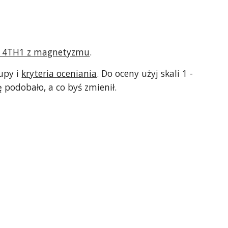
y 4TH1 z magnetyzmu
.
py i 
kryteria oceniania
. Do oceny użyj skali 1 - 
 podobało, a co byś zmienił.