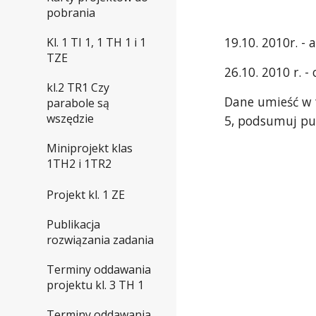
pobrania
19.10. 2010r. - 
Kl. 1 TI 1, 1 TH 1 i 1
TZE
26.10. 2010 r. 
kl.2 TR1 Czy
Dane umieść w 
parabole są
wszędzie
5, podsumuj pun
Miniprojekt klas
1TH2 i 1TR2
Projekt kl. 1 ZE
Publikacja
rozwiązania zadania
Terminy oddawania
projektu kl. 3 TH 1
Terminy oddawania