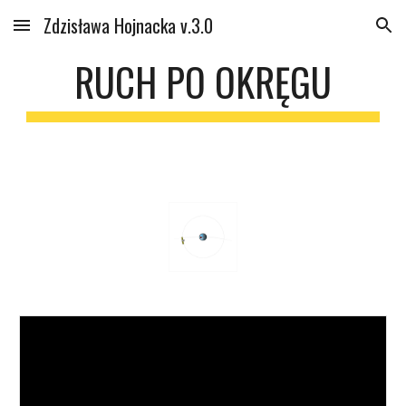
Zdzisława Hojnacka v.3.0
Skip to main content
Skip to navigation
RUCH PO OKRĘGU