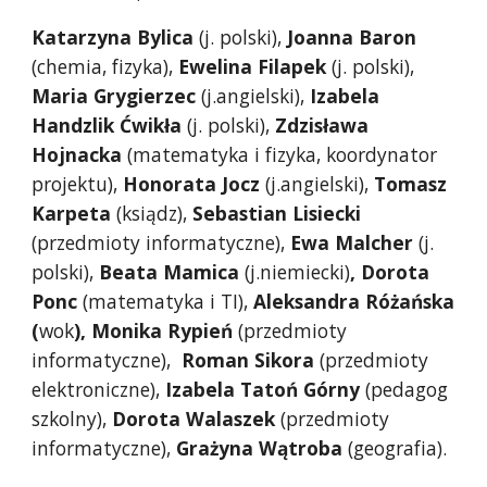
Katarzyna Bylica 
(j. polski), 
Joanna Baron
(chemia, fizyka), 
Ewelina Filapek
 (j. polski), 
Maria Grygierzec
 (j.angielski), 
Izabela 
Handzlik Ćwikła
 (j. polski), 
Zdzisława 
Hojnacka
 (matematyka i fizyka, koordynator 
projektu), 
Honorata Jocz
 (j.angielski), 
Tomasz 
Karpeta
 (ksiądz), 
Sebastian Lisiecki
(przedmioty informatyczne), 
Ewa Malcher 
(j. 
polski), 
Beata Mamica 
(j.niemiecki)
, Dorota 
Ponc
 (matematyka i TI), 
Aleksandra Różańska 
(
wok
), Monika Rypień
 (przedmioty 
informatyczne),  
Roman Sikora
 (przedmioty 
elektroniczne), 
Izabela Tatoń Górny
 (pedagog 
szkolny), 
Dorota Walaszek
 (przedmioty 
informatyczne), 
Grażyna Wątroba
 (geografia).