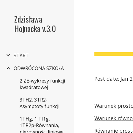
Sk
Zdzisława
Hojnacka v.3.0
START
ODWRÓCONA SZKOŁA
Post date: Jan 
2 ZE-wykresy funkcji
kwadratowej
3TH2, 3TR2-
Warunek prosto
Asymptoty funkcji
Warunek równol
1THg, 1 TI1g,
1TR2p-Równania,
Równanie prost
nierówności liniowe