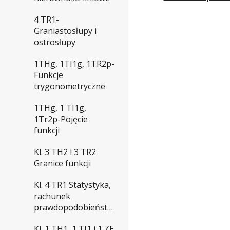
4 TR1-
Graniastosłupy i
ostrosłupy
1THg, 1TI1g, 1TR2p-
Funkcje
trygonometryczne
1THg, 1 TI1g,
1Tr2p-Pojęcie
funkcji
Kl. 3 TH2 i 3 TR2
Granice funkcji
Kl. 4 TR1 Statystyka,
rachunek
prawdopodobieństwa
Kl. 1 TH1, 1 TI1 i 1 ZE