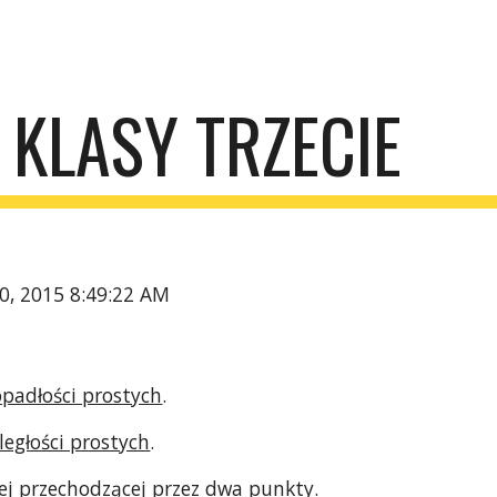
ip to main content
Skip to navigat
KLASY TRZECIE
20, 2015 8:49:22 AM
padłości prostych
.
egłości prostych
.
ej przechodzącej przez dwa punkt
y.