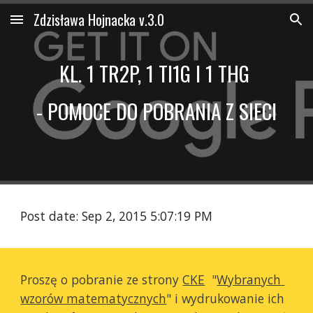
Zdzisława Hojnacka v.3.0
Skip to main content
Skip to navigation
KL. 1 TR2P, 1 TI1G I 1 THG 
- POMOCE DO POBRANIA Z SIECI
Post date: Sep 2, 2015 5:07:19 PM
Proszę o pobranie ze strony 
CKE
  "
Wybranych 
wzorów matematycznych
" i wydrukowanie ich 