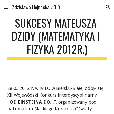
Zdzisława Hojnacka v.3.0
Skip to main content
Skip to navigation
SUKCESY MATEUSZA 
DZIDY (MATEMATYKA I 
FIZYKA 2012R.)
28.03.2012 r. w IV LO w Bielsku-Białej odbył się 
XII Wojewódzki Konkurs Interdyscyplinarny 
„OD EINSTEINA DO…”
, organizowany pod 
patronatem Śląskiego Kuratora Oświaty.