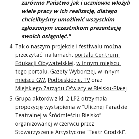
zarówno Państwo jak i uczniowie włożyli 
wiele pracy w ich realizację, dlatego 
chcielibyśmy umożliwić wszystkim 
zgłoszonym uczestnikom prezentację 
swoich osiągnięć."
Tak o naszym projekcie i festiwalu można 
przeczytać  na łamach: 
portalu Centrum 
Edukacji Obywatelskiej
, 
w innym miejscu 
tego portalu
, 
Gazety Wyborczej
, 
w innym 
miejscu GW
, 
Podbeskidzie. TV
 oraz 
Miejskiego Zarządu Oświaty w Bielsku-Białej
.
Grupa aktorów z kl. 2 LP2 otrzymała 
propozycję wystąpienia w “Ulicznej Paradzie 
Teatralnej w Śródmieściu Bielsko” 
organizowanej w czerwcu przez 
Stowarzyszenie Artystyczne “Teatr Grodzki”.