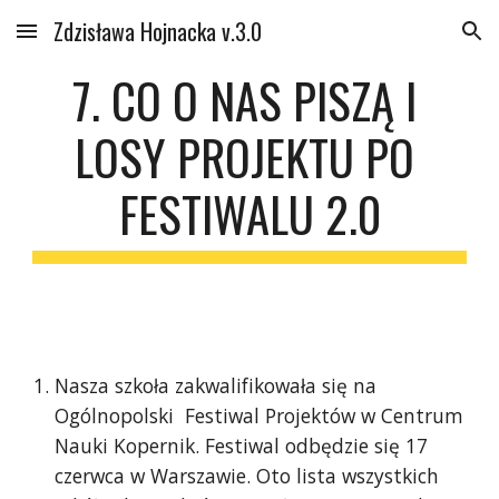
Zdzisława Hojnacka v.3.0
Skip to main content
Skip to navigation
7. CO O NAS PISZĄ I 
LOSY PROJEKTU PO 
FESTIWALU 2.0
Nasza szkoła zakwalifikowała się na 
Ogólnopolski  Festiwal Projektów w Centrum 
Nauki Kopernik. Festiwal odbędzie się 17 
czerwca w Warszawie. Oto lista wszystkich 