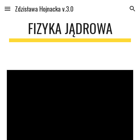
Zdzisława Hojnacka v.3.0
Skip to main content
Skip to navigation
FIZYKA JĄDROWA