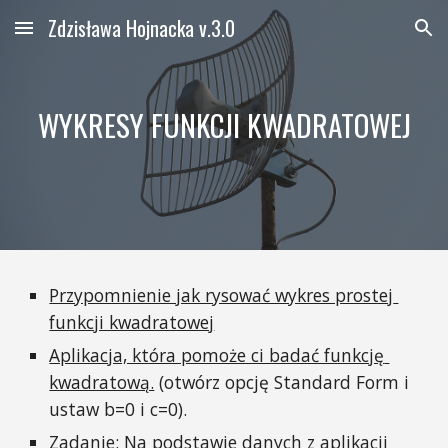
Zdzisława Hojnacka v.3.0
Skip to main content
Skip to navigation
WYKRESY FUNKCJI KWADRATOWEJ
Przypomnienie jak rysować wykres prostej 
funkcji kwadratowej
Aplikacja, która pomoże ci badać funkcję 
kwadratową.
 (otwórz opcję Standard Form i 
ustaw b=0 i c=0).
Zadanie: Na podstawie danych z aplikacji 