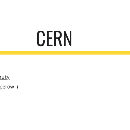
ip to main content
Skip to navigat
CERN
nuty
perów ;)