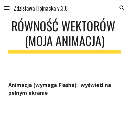
Zdzisława Hojnacka v.3.0
Skip to main content
Skip to navigation
RÓWNOŚĆ WEKTORÓW 
(MOJA ANIMACJA)
Animacja (wymaga Flasha):  wyświetl na 
pełnym ekranie