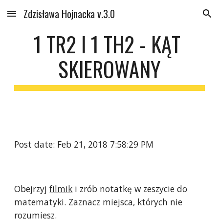
Zdzisława Hojnacka v.3.0
Skip to main content
Skip to navigation
1 TR2 I 1 TH2 - KĄT 
SKIEROWANY
Post date: Feb 21, 2018 7:58:29 PM
Obejrzyj 
filmik
 i zrób notatkę w zeszycie do 
matematyki. Zaznacz miejsca, których nie 
rozumiesz.