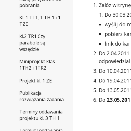
Załóż witrynę
pobrania
Do 30.03.20
Kl. 1 TI 1, 1 TH 1 i 1
wyślij do m
TZE
pobierz kar
kl.2 TR1 Czy
parabole są
link do kar
wszędzie
Do 2.04.2011 
odpowiedzial
Miniprojekt klas
1TH2 i 1TR2
Do 10.04.201
Do 19.04.2011
Projekt kl. 1 ZE
Do 13.05.2011
Publikacja
rozwiązania zadania
Do 
23.05.201
Terminy oddawania
projektu kl. 3 TH 1
Terminy oddawania