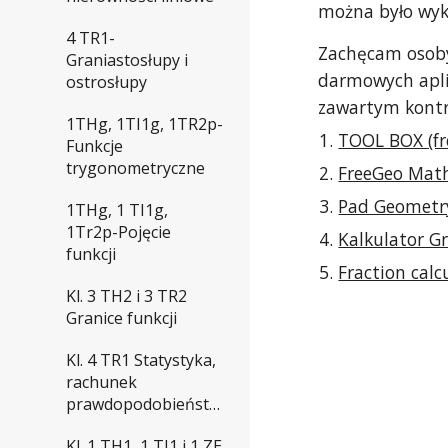
można było wyk
4 TR1-
Zachęcam osoby
Graniastosłupy i
darmowych aplik
ostrosłupy
zawartym kont
1THg, 1TI1g, 1TR2p-
TOOL BOX (fr
Funkcje
trygonometryczne
FreeGeo Mat
Pad Geometr
1THg, 1 TI1g,
1Tr2p-Pojęcie
Kalkulator G
funkcji
Fraction cal
Kl. 3 TH2 i 3 TR2
Granice funkcji
Kl. 4 TR1 Statystyka,
rachunek
prawdopodobieństwa
Kl. 1 TH1, 1 TI1 i 1 ZE