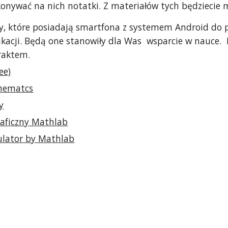
onywać na nich notatki. Z materiałów tych będziecie 
, które posiadają smartfona z systemem Android do po
acji. Będą one stanowiły dla Was  wsparcie w nauce.  B
raktem.
ee)
hematcs
y
raficzny Mathlab
culator by Mathlab