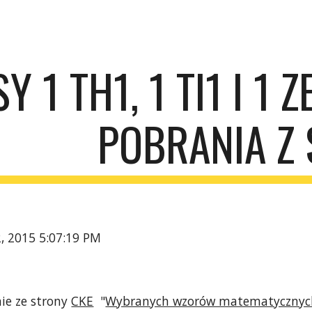
ip to main content
Skip to navigat
Y 1 TH1, 1 TI1 I 1 
POBRANIA Z 
2, 2015 5:07:19 PM
ie ze strony 
CKE
  "
Wybranych wzorów matematycznyc