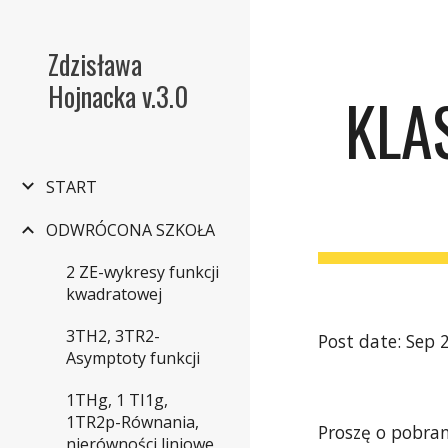
Sk
Zdzisława
Hojnacka v.3.0
KLAS
START
ODWRÓCONA SZKOŁA
2 ZE-wykresy funkcji
kwadratowej
3TH2, 3TR2-
Post date: Sep 
Asymptoty funkcji
1THg, 1 TI1g,
1TR2p-Równania,
Proszę o pobran
nierówności liniowe