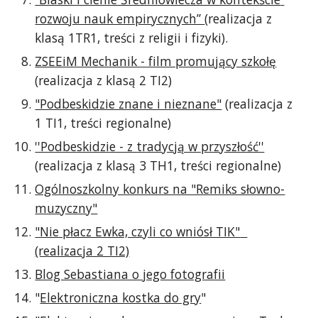
rozwoju nauk empirycznych” 
(realizacja z 
klasą 1TR1, treści z religii i fizyki).
ZSEEiM Mechanik - film promujący szkołę
(realizacja z klasą 2 TI2)
"Podbeskidzie znane i nieznane"
 (realizacja z 
1 TI1, treści regionalne)
''Podbeskidzie - z tradycją w przyszłość''
(realizacja z klasą 3 TH1, treści regionalne)
Ogólnoszkolny konkurs na "Remiks słowno-
muzyczny"
"Nie płacz Ewka, czyli co wniósł TIK"  
(realizacja 2 TI2)
Blog Sebastiana o jego fotografii
"
Elektroniczna kostka do gry
"