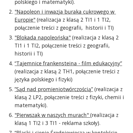
polskiego i matematyki).
"Napoleon i inwazja buraka cukrowego w 
Europie"
 (realizacja z klasą 2 TI1 i 1 TI2, 
połączenie treści z geografii,  historii i TI)
"Blokada napoleońska"
 (realizacja z klasą 2 
TI1 i 1 TI2, połączenie treści z geografii,  
historii i TI)
“Tajemnice frankensteina - film edukacyjny”
(realizacja z klasą 2 TH1, połączenie treści z 
języka polskiego i fizyki)
”Sąd nad promieniotwórczością”
 (realizacja z 
klasą 2 LP2, połączenie treści z fizyki, chemii i 
matematyki).
"Pierwszak w naszych murach" 
(realizacja z 
klasą 1 TI2 i 3 TI1 - reklama szkoły).
“Blaski i cienie Średniowiecza w kontekście 