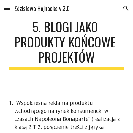
Zdzisława Hojnacka v.3.0
Skip to main content
Skip to navigation
5. BLOGI JAKO 
PRODUKTY KOŃCOWE 
PROJEKTÓW
“Współczesna reklama produktu 
wchodzącego na rynek konsumencki w 
czasach Napoleona Bonaparte”
 (realizacja z 
klasą 2 TI2, połączenie treści z języka 