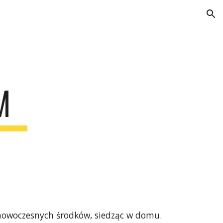
ion
M
owoczesnych środków, siedząc w domu. 