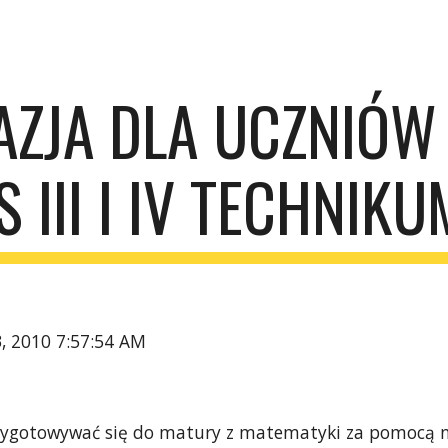
ip to main content
Skip to navigat
AZJA DLA UCZNIÓW 
S III I IV TECHNIKU
3, 2010 7:57:54 AM
zygotowywać się do matury z matematyki za pomocą n