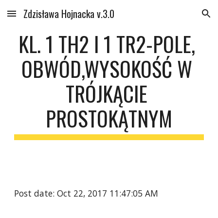
Zdzisława Hojnacka v.3.0
Skip to main content
Skip to navigation
KL. 1 TH2 I 1 TR2-POLE, 
OBWÓD,WYSOKOŚĆ W 
TRÓJKĄCIE 
PROSTOKĄTNYM
Post date: Oct 22, 2017 11:47:05 AM