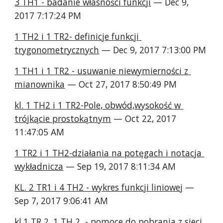
3 TH1 - badanie własności funkcji
 — Dec 9, 
2017 7:17:24 PM
1 TH2 i 1 TR2- definicje funkcji 
trygonometrycznych
 — Dec 9, 2017 7:13:00 PM
1 TH1 i 1 TR2 - usuwanie niewymierności z 
mianownika
 — Oct 27, 2017 8:50:49 PM
kl. 1 TH2 i 1 TR2-Pole, obwód,wysokość w 
trójkącie prostokątnym
 — Oct 22, 2017 
11:47:05 AM
1 TR2 i 1 TH2-działania na potęgach i notacja 
wykładnicza
 — Sep 19, 2017 8:11:34 AM
KL. 2 TR1 i 4 TH2 - wykres funkcji liniowej
 — 
Sep 7, 2017 9:06:41 AM
kl.1 TR 2, 1 TH 2  - pomoce do pobrania z sieci