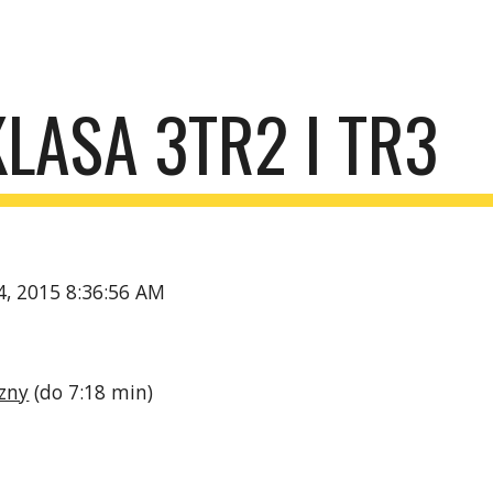
ip to main content
Skip to navigat
KLASA 3TR2 I TR3
4, 2015 8:36:56 AM
zny
 (do 7:18 min)