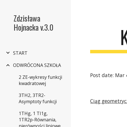
Sk
Zdzisława
Hojnacka v.3.0
START
ODWRÓCONA SZKOŁA
Post date: Mar 
2 ZE-wykresy funkcji
kwadratowej
3TH2, 3TR2-
Ciąg geometryc
Asymptoty funkcji
1THg, 1 TI1g,
1TR2p-Równania,
nierówności liniowe