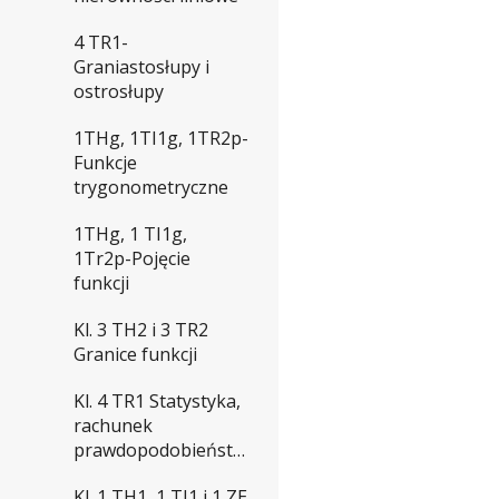
4 TR1-
Graniastosłupy i
ostrosłupy
1THg, 1TI1g, 1TR2p-
Funkcje
trygonometryczne
1THg, 1 TI1g,
1Tr2p-Pojęcie
funkcji
Kl. 3 TH2 i 3 TR2
Granice funkcji
Kl. 4 TR1 Statystyka,
rachunek
prawdopodobieństwa
Kl. 1 TH1, 1 TI1 i 1 ZE