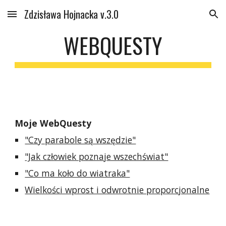
Zdzisława Hojnacka v.3.0
Skip to main content
Skip to navigation
WEBQUESTY
Moje WebQuesty
"Czy parabole są wszędzie"
"Jak człowiek poznaje wszechświat"
"Co ma koło do wiatraka"
Wielkości wprost i odwrotnie proporcjonalne