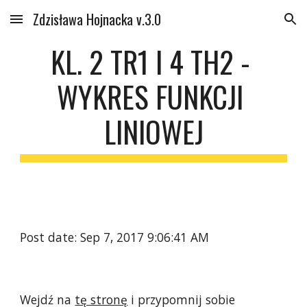
Zdzisława Hojnacka v.3.0
Skip to main content
Skip to navigation
KL. 2 TR1 I 4 TH2 - 
WYKRES FUNKCJI 
LINIOWEJ
Post date: Sep 7, 2017 9:06:41 AM
Wejdź na 
tę stronę
 i przypomnij sobie 