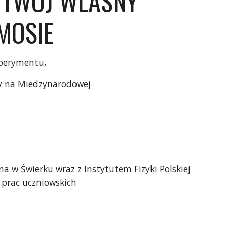
 TWOJ WLASNY 
MOSIE
sperymentu,
ny na Miedzynarodowej
 w Świerku wraz z Instytutem Fizyki Polskiej 
 prac uczniowskich