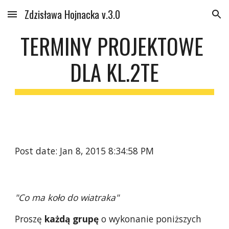
Zdzisława Hojnacka v.3.0
Skip to main content
Skip to navigation
TERMINY PROJEKTOWE 
DLA KL.2TE
Post date: Jan 8, 2015 8:34:58 PM
"Co ma koło do wiatraka"
Proszę
 każdą grupę 
o wykonanie poniższych 