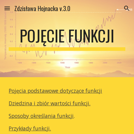
Zdzisława Hojnacka v.3.0
Skip to main content
Skip to navigation
POJĘCIE FUNKCJI
Pojęcia podstawowe dotyczące funkcji
Dziedzina i zbiór wartości funkcji.
Sposoby określania funkcji
.
Przykłady funkcji.