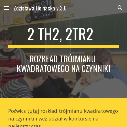
Zdzisława Hojnacka v.3.0
Skip to main content
Skip to navigation
2 TH2, 2TR2  
ROZKŁAD TRÓJMIANU 
KWADRATOWEGO NA CZYNNIKI
Poćwicz 
tutaj
 rozkład trójmianu kwadratowego 
na czynniki i weź udział w konkursie na 
najlepszy czas.